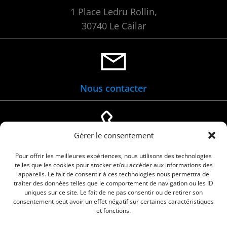
1 Place Ledru Rollin,
30740 Le Cailar
Nous contacter
Gérer le consentement
04 66 88 01 05
Pour offrir les meilleures expériences, nous utilisons des technologies
telles que les cookies pour stocker et/ou accéder aux informations des
appareils. Le fait de consentir à ces technologies nous permettra de
traiter des données telles que le comportement de navigation ou les ID
uniques sur ce site. Le fait de ne pas consentir ou de retirer son
consentement peut avoir un effet négatif sur certaines caractéristiques
et fonctions.