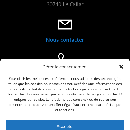
30740 Le Cailar
Nous contacter
Gérer le consentement
04 66 88 01 05
Pour offrir les meilleures expériences, nous utilisons des technologies
telles que les cookies pour stocker et/ou accéder aux informations des
appareils. Le fait de consentir à ces technologies nous permettra de
traiter des données telles que le comportement de navigation ou les ID
uniques sur ce site. Le fait de ne pas consentir ou de retirer son
consentement peut avoir un effet négatif sur certaines caractéristiques
et fonctions.
Accepter