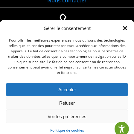
Nous contacter
Gérer le consentement
04 66 88 01 05
Pour offrir les meilleures expériences, nous utilisons des technologies
telles que les cookies pour stocker et/ou accéder aux informations des
appareils. Le fait de consentir à ces technologies nous permettra de
traiter des données telles que le comportement de navigation ou les ID
uniques sur ce site. Le fait de ne pas consentir ou de retirer son
consentement peut avoir un effet négatif sur certaines caractéristiques
et fonctions.
Accepter
© 2026 Commune de Le Cailar. Service proposé
Refuser
par
Comm'un Site
Voir les préférences
Politique de cookies
•
Mentions légales
•
Politique de cookies