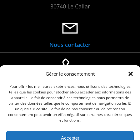
30740 Le Cailar
Nous contacter
Gérer le consentement
04 66 88 01 05
Pour offrir les meilleures expériences, nous utilisons des technologies
telles que les cookies pour stocker et/ou accéder aux informations des
appareils. Le fait de consentir à ces technologies nous permettra de
traiter des données telles que le comportement de navigation ou les ID
uniques sur ce site. Le fait de ne pas consentir ou de retirer son
consentement peut avoir un effet négatif sur certaines caractéristiques
et fonctions.
Accepter