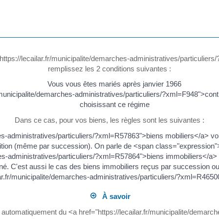
tps://lecailar.fr/municipalite/demarches-administratives/particulie
remplissez les 2 conditions suivantes :
Vous vous êtes mariés après janvier 1966
r/municipalite/demarches-administratives/particuliers/?xml=F948">con
choisissant ce régime
Dans ce cas, pour vos biens, les règles sont les suivantes :
hes-administratives/particuliers/?xml=R57863">biens mobiliers</a> vou
sition (même par succession). On parle de <span class="expressio
rches-administratives/particuliers/?xml=R57864">biens immobiliers</a
rné. C'est aussi le cas des biens immobiliers reçus par succession o
ilar.fr/municipalite/demarches-administratives/particuliers/?xml=R465
À savoir
 automatiquement du <a href="https://lecailar.fr/municipalite/demarc