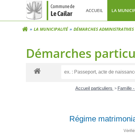
Aller
Commune de
au
ACCUEIL
LA MUNICI
Le Cailar
contenu
LA MUNICIPALITÉ
DÉMARCHES ADMINISTRATIVES
Démarches particu
Accueil particuliers
>
Famille -
Régime matrimonial
Vérifi