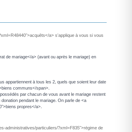
rs/?xml=R48440">acquêts</a> s'applique à vous si vous
trat de mariage</a> (avant ou après le mariage) en
s appartiennent à tous les 2, quels que soient leur date
n">biens communs</span>.
> possédés par chacun de vous avant le mariage restent
u donation pendant le mariage. On parle de <a
00">biens propres</a>.
hes-administratives/particuliers/?xml=F835">régime de