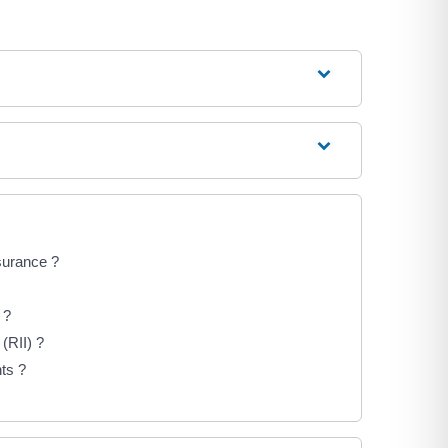
surance ?
 ?
(RII) ?
ts ?