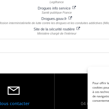
Legifrance
Drogues info service
Santé publique France
Drogues.gouv.fr
ission interministérielle de lutte contre les drogues et les conduites addictives (Mil
Site de la sécurité routière
Ministère chargé de l'intérieur
Pour offrir 
cookies pour
à ces techn
de navigatio
consentement
ous contacter
04 66 88 01 0