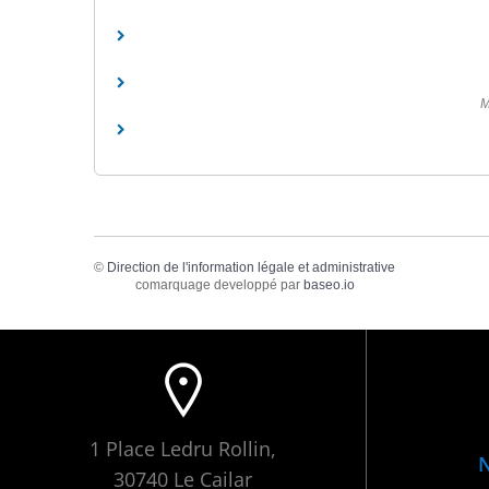
M
©
Direction de l'information légale et administrative
comarquage developpé par
baseo.io
1 Place Ledru Rollin,
N
30740 Le Cailar