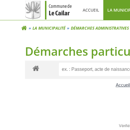
Aller
Commune de
au
ACCUEIL
LA MUNICI
Le Cailar
contenu
LA MUNICIPALITÉ
DÉMARCHES ADMINISTRATIVES
Démarches particu
Accueil
Vérifi