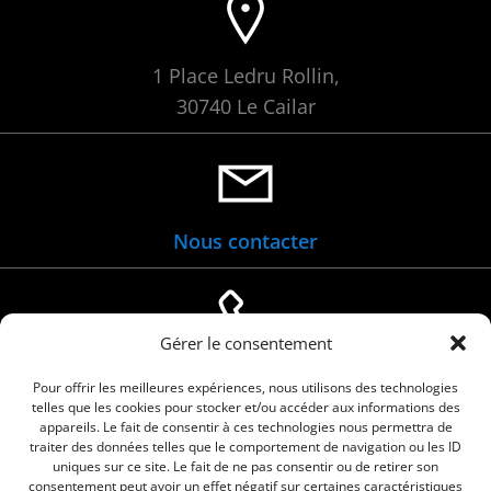
1 Place Ledru Rollin,
30740 Le Cailar
Nous contacter
Gérer le consentement
04 66 88 01 05
Pour offrir les meilleures expériences, nous utilisons des technologies
telles que les cookies pour stocker et/ou accéder aux informations des
appareils. Le fait de consentir à ces technologies nous permettra de
traiter des données telles que le comportement de navigation ou les ID
uniques sur ce site. Le fait de ne pas consentir ou de retirer son
consentement peut avoir un effet négatif sur certaines caractéristiques