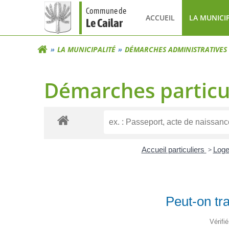
Aller
Commune de
au
ACCUEIL
LA MUNICI
Le Cailar
contenu
LA MUNICIPALITÉ
DÉMARCHES ADMINISTRATIVES
Démarches particu
Accueil particuliers
>
Log
Peut-on tr
Vérifi