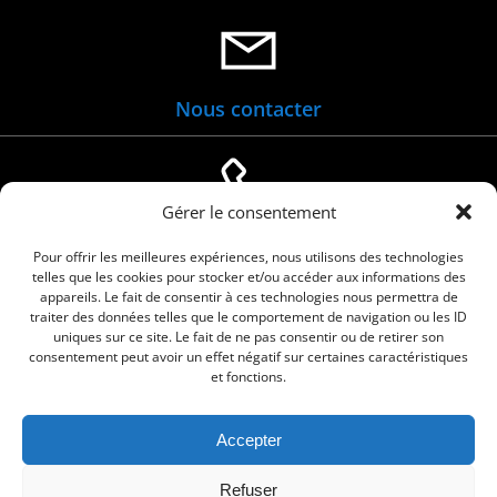
Nous contacter
Gérer le consentement
04 66 88 01 05
Pour offrir les meilleures expériences, nous utilisons des technologies
telles que les cookies pour stocker et/ou accéder aux informations des
appareils. Le fait de consentir à ces technologies nous permettra de
traiter des données telles que le comportement de navigation ou les ID
uniques sur ce site. Le fait de ne pas consentir ou de retirer son
consentement peut avoir un effet négatif sur certaines caractéristiques
et fonctions.
Accepter
© 2026 Commune de Le Cailar. Service proposé
Refuser