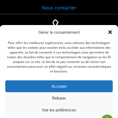
Nous contacter
Gérer le consentement
04 66 88 01 05
Pour offrir les meilleures expériences, nous utilisons des technologies
telles que les cookies pour stocker et/ou accéder aux informations des
appareils. Le fait de consentir à ces technologies nous permettra de
traiter des données telles que le comportement de navigation ou les ID
uniques sur ce site. Le fait de ne pas consentir ou de retirer son
consentement peut avoir un effet négatif sur certaines caractéristiques
et fonctions.
Accepter
© 2026 Commune de Le Cailar. Service proposé
Refuser
par
Comm'un Site
Voir les préférences