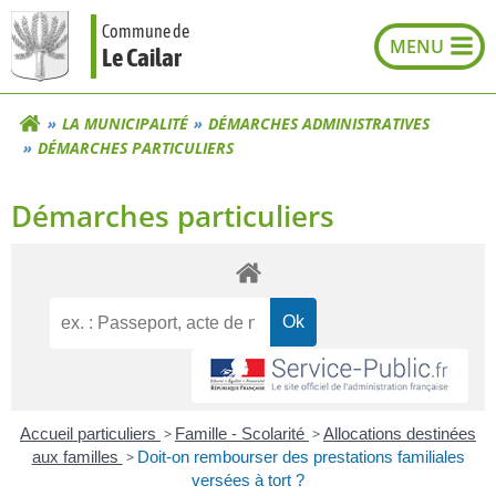
Aller
Commune de
au
Le Cailar
contenu
LA MUNICIPALITÉ
DÉMARCHES ADMINISTRATIVES
DÉMARCHES PARTICULIERS
Démarches particuliers
Accueil particuliers
>
Famille - Scolarité
>
Allocations destinées
aux familles
>
Doit-on rembourser des prestations familiales
versées à tort ?