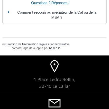
Questions ? Réponses !
Comment recourir au médiateur de la Caf ou de la
MSA ?
©
Direction de l'information légale et administrative
comarquage developpé par
baseo.io
1 Place Ledru Rollin,
30740 Le Cailar