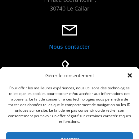
30740 Le Cailar
Nous contacter
Gérer le consentement
04 66 88 01 05
Pour offrir les meilleures expériences, nous utilisons des technologies
telles que les cookies pour stocker et/ou accéder aux informations des
appareils. Le fait de consentir à ces technologies nous permettra de
traiter des données telles que le comportement de navigation ou les ID
uniques sur ce site. Le fait de ne pas consentir ou de retirer son
consentement peut avoir un effet négatif sur certaines caractéristiques
et fonctions.