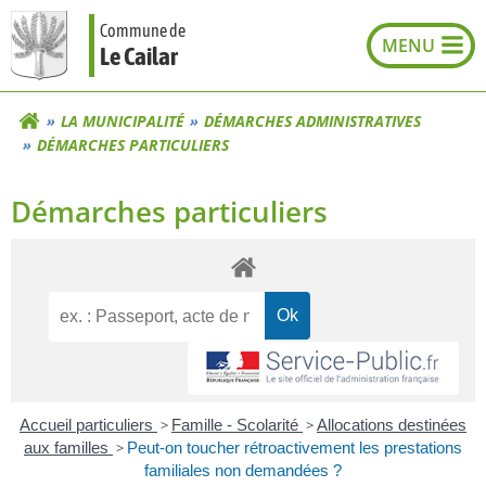
Aller
Commune de
au
Le Cailar
contenu
LA MUNICIPALITÉ
DÉMARCHES ADMINISTRATIVES
DÉMARCHES PARTICULIERS
Démarches particuliers
Accueil particuliers
>
Famille - Scolarité
>
Allocations destinées
aux familles
>
Peut-on toucher rétroactivement les prestations
familiales non demandées ?