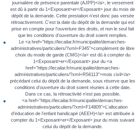
journalière de présence parentale (AJPP)</a>, le versement
est dû à partir du 1<Exposant>er</Exposant> jour du mois de
dépôt de la demande. Cette prestation n'est donc pas versée
rétroactivement. C'est la date du dépôt de la demande qui est
prise en compte pour l'ouverture des droits, et non le seul fait
que les conditions d'ouverture du droit soient remplies.
Le <a href="https://lecailar.fr/municipalite/demarches-
administratives/particuliers/?xml=F345">complément de libre
choix du mode de garde (CMG)</a> est dû à compter du
1<Exposant>er</Exposant> jour du <a
href="https://lecailar.fr/municipalite/demarches-
administratives/particuliers/?xml=R56113">mois civil</a>
précédant celui du dépôt de la demande, sous réserve que les
conditions d'ouverture du droit soient réunies à cette date.
Dans ce cas, la rétroactivité n'est pas possible.
<a href="https://lecailar.fr/municipalite/demarches-
administratives/particuliers/?xml=F14809">L'allocation
d'éducation de l'enfant handicapé (AEEH)</a> est attribuée à
compter du 1<Exposant>er</Exposant> jour du mois suivant
celui du dépôt de la demande.