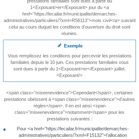
prestations familiales sont dues à partir du
1<Exposant>er</Exposant> jour du <a
href="https://lecailar.fr/municipalite/demarches-
administratives/particuliers/?xml=R56113">mois civil</a> suivant
celui au cours duquel les conditions d'ouverture du droit sont
réunies.
Exemple
Vous remplissez les conditions pour percevoir les prestations
familiales depuis le 10 juin. Ces prestations familiales vous
sont dues à partir du 1<Exposant>er</Exposant> juillet.
<Exposant/>
<span class="miseenevidence">Cependant</span>, certaines
prestations obéissent à <span class="miseenevidence">d'autres
règles</span>. Il en est ainsi <span
class="miseenevidence">notamment</span> pour les
prestations suivantes :
Pour <a href="https://lecailar.fr/municipalite/demarches-
administratives/particuliers/?xml=F15132">l'allocation