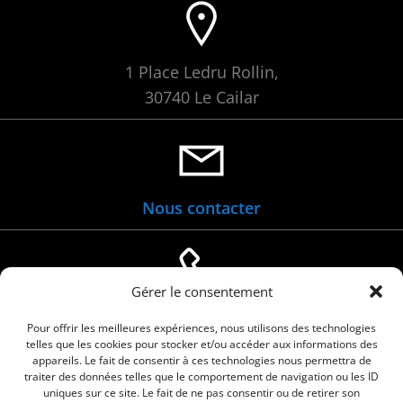
1 Place Ledru Rollin,
30740 Le Cailar
Nous contacter
Gérer le consentement
04 66 88 01 05
Pour offrir les meilleures expériences, nous utilisons des technologies
telles que les cookies pour stocker et/ou accéder aux informations des
appareils. Le fait de consentir à ces technologies nous permettra de
traiter des données telles que le comportement de navigation ou les ID
uniques sur ce site. Le fait de ne pas consentir ou de retirer son