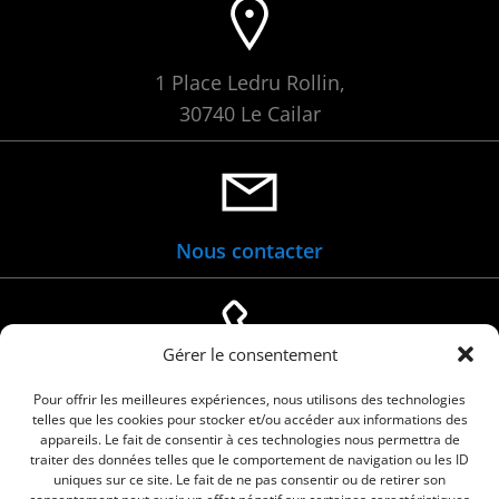
1 Place Ledru Rollin,
30740 Le Cailar
Nous contacter
Gérer le consentement
04 66 88 01 05
Pour offrir les meilleures expériences, nous utilisons des technologies
telles que les cookies pour stocker et/ou accéder aux informations des
appareils. Le fait de consentir à ces technologies nous permettra de
traiter des données telles que le comportement de navigation ou les ID
uniques sur ce site. Le fait de ne pas consentir ou de retirer son