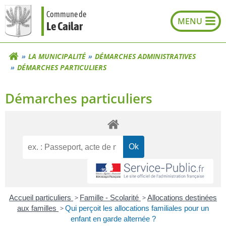
Aller
Commune de
au
Le Cailar
contenu
LA MUNICIPALITÉ
DÉMARCHES ADMINISTRATIVES
DÉMARCHES PARTICULIERS
Démarches particuliers
Accueil particuliers
>
Famille - Scolarité
>
Allocations destinées
aux familles
>
Qui perçoit les allocations familiales pour un
enfant en garde alternée ?