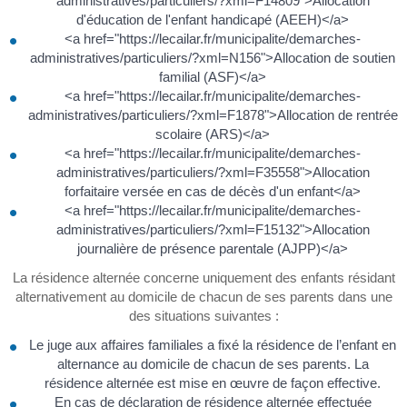
administratives/particuliers/?xml=F14809">Allocation
d'éducation de l'enfant handicapé (AEEH)</a>
<a href="https://lecailar.fr/municipalite/demarches-
administratives/particuliers/?xml=N156">Allocation de soutien
familial (ASF)</a>
<a href="https://lecailar.fr/municipalite/demarches-
administratives/particuliers/?xml=F1878">Allocation de rentrée
scolaire (ARS)</a>
<a href="https://lecailar.fr/municipalite/demarches-
administratives/particuliers/?xml=F35558">Allocation
forfaitaire versée en cas de décès d'un enfant</a>
<a href="https://lecailar.fr/municipalite/demarches-
administratives/particuliers/?xml=F15132">Allocation
journalière de présence parentale (AJPP)</a>
La résidence alternée concerne uniquement des enfants résidant
alternativement au domicile de chacun de ses parents dans une
des situations suivantes :
Le juge aux affaires familiales a fixé la résidence de l’enfant en
alternance au domicile de chacun de ses parents. La
résidence alternée est mise en œuvre de façon effective.
En cas de déclaration de résidence alternée effectuée