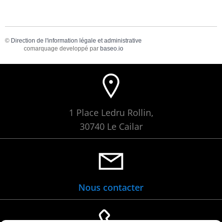
©
Direction de l'information légale et administrative
comarquage developpé par
baseo.io
1 Place Ledru Rollin,
30740 Le Cailar
Nous contacter