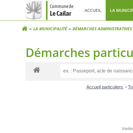
Aller
Commune de
au
ACCUEIL
LA MUNICI
Le Cailar
contenu
LA MUNICIPALITÉ
DÉMARCHES ADMINISTRATIVES
Démarches particu
Accueil particuliers
>
Tr
Vérifi