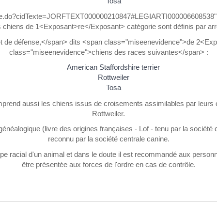
Tosa
chTexte.do?cidTexte=JORFTEXT000000210847#LEGIARTI000006608538" 
 chiens de 1<Exposant>re</Exposant> catégorie sont définis par arr
t de défense,</span> dits <span class="miseenevidence">de 2<Exp
class="miseenevidence">chiens des races suivantes</span> :
American Staffordshire terrier
Rottweiler
Tosa
prend aussi les chiens issus de croisements assimilables par leurs
Rottweiler.
généalogique (livre des origines françaises - Lof - tenu par la société
reconnu par la société centrale canine.
ype racial d'un animal et dans le doute il est recommandé aux personne
être présentée aux forces de l'ordre en cas de contrôle.