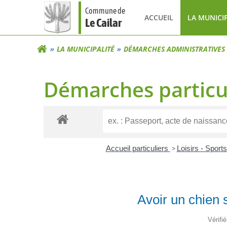
Aller
Commune de
au
ACCUEIL
LA MUNICI
Le Cailar
contenu
LA MUNICIPALITÉ
DÉMARCHES ADMINISTRATIVES
Démarches particu
Accueil particuliers
>
Loisirs - Sport
Avoir un chien 
Vérifi