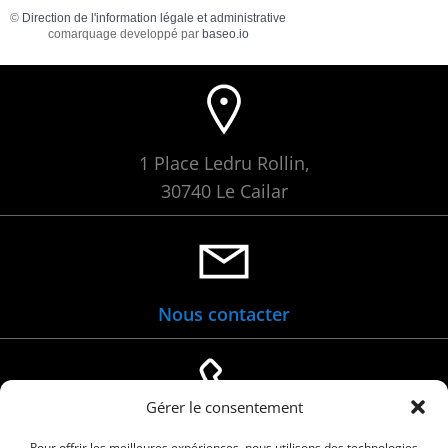
©
Direction de l'information légale et administrative
comarquage developpé par
baseo.io
1 Place Ledru Rollin,
30740 Le Cailar
Nous contacter
Gérer le consentement
04 66 88 01 05
Pour offrir les meilleures expériences, nous utilisons des technologies