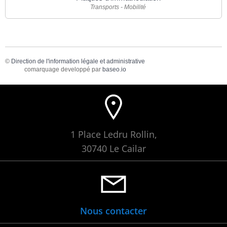
Transports - Mobilité
©
Direction de l'information légale et administrative
comarquage developpé par
baseo.io
1 Place Ledru Rollin,
30740 Le Cailar
Nous contacter