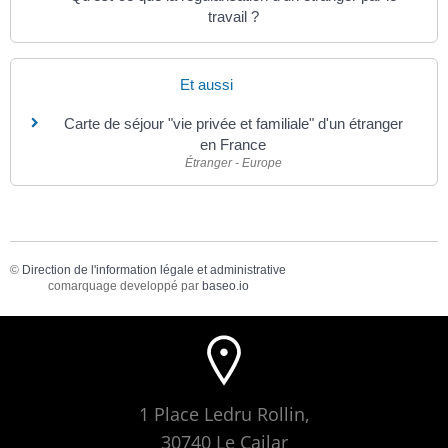
travail ?
Et aussi
Carte de séjour "vie privée et familiale" d'un étranger
en France
Étranger - Europe
©
Direction de l'information légale et administrative
comarquage developpé par
baseo.io
1 Place Ledru Rollin,
30740 Le Cailar