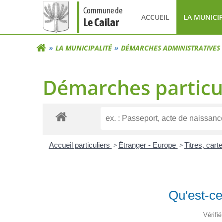
Aller
Commune de
au
ACCUEIL
LA MUNICI
Le Cailar
contenu
LA MUNICIPALITÉ
DÉMARCHES ADMINISTRATIVES
Démarches particu
Accueil particuliers
>
Étranger - Europe
>
Titres, car
Qu'est-ce
Vérifi