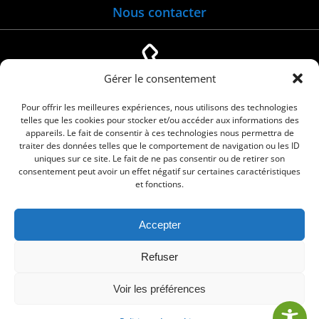
Nous contacter
Gérer le consentement
04 66 88 01 05
Pour offrir les meilleures expériences, nous utilisons des technologies
telles que les cookies pour stocker et/ou accéder aux informations des
appareils. Le fait de consentir à ces technologies nous permettra de
traiter des données telles que le comportement de navigation ou les ID
uniques sur ce site. Le fait de ne pas consentir ou de retirer son
consentement peut avoir un effet négatif sur certaines caractéristiques
et fonctions.
Accepter
© 2026 Commune de Le Cailar. Service proposé
Refuser
par
Comm'un Site
Voir les préférences