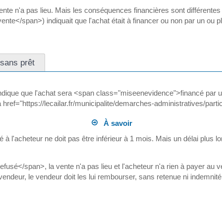
 vente n'a pas lieu. Mais les conséquences financières sont différente
e</span>) indiquait que l'achat était à financer ou non par un ou p
 sans prêt
ndique que l'achat sera <span class="miseenevidence">financé par un 
 <a href="https://lecailar.fr/municipalite/demarches-administratives/pa
À savoir
 à l'acheteur ne doit pas être inférieur à 1 mois. Mais un délai plus l
usé</span>, la vente n'a pas lieu et l'acheteur n'a rien à payer au 
vendeur, le vendeur doit les lui rembourser, sans retenue ni indemnité