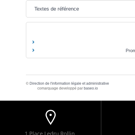
Textes de référence
Prom
©
Direction de l'information légale et administrative
comarquage developpé par
baseo.io
1 Place Ledru Rollin,