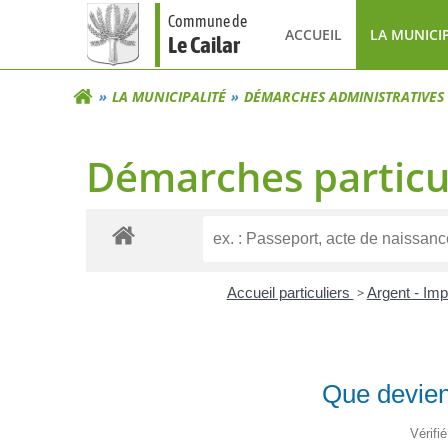
Aller
Commune de
au
ACCUEIL
LA MUNICI
Le Cailar
contenu
LA MUNICIPALITÉ
DÉMARCHES ADMINISTRATIVES
Démarches particu
Accueil particuliers
>
Argent - Im
Que devient
Vérifi