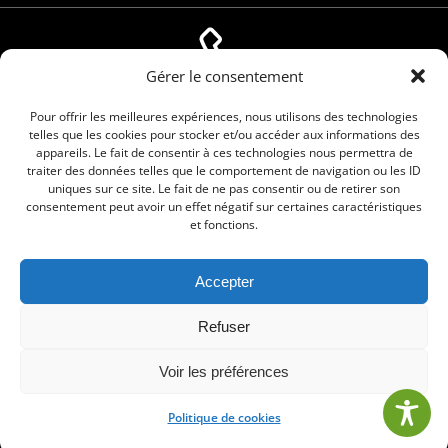
Gérer le consentement
04 66 88 01 05
Pour offrir les meilleures expériences, nous utilisons des technologies
telles que les cookies pour stocker et/ou accéder aux informations des
appareils. Le fait de consentir à ces technologies nous permettra de
traiter des données telles que le comportement de navigation ou les ID
uniques sur ce site. Le fait de ne pas consentir ou de retirer son
consentement peut avoir un effet négatif sur certaines caractéristiques
et fonctions.
Accepter
© 2026 Commune de Le Cailar. Service proposé
Refuser
par
Comm'un Site
Voir les préférences
Politique de cookies
•
Mentions légales
•
Politique de cookies