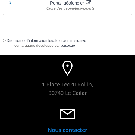
Portail géofoncier
Ordre des géomètres-experts
©
Direction de l'information légale et administrative
comarquage developpé par
baseo.io
1 Place Ledru Rollin,
30740 Le Cailar
Nous contacter