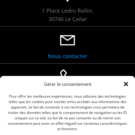
1 Place Ledru Rollin,
30740 Le Cailar
Nous contacter
Gérer le consentement
04 66 88 01 05
Pour offrir les meilleures expériences, nous utilisons des technologies
telles que les cookies pour stocker et/ou accéder aux informations des
appareils. Le fait de consentir à ces technologies nous permettra de
traiter des données telles que le comportement de navigation ou les ID
uniques sur ce site. Le fait de ne pas consentir ou de retirer son
consentement peut avoir un effet négatif sur certaines caractéristiques
et fonctions.