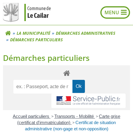
Aller
Commune de
au
Le Cailar
contenu
LA MUNICIPALITÉ
DÉMARCHES ADMINISTRATIVES
DÉMARCHES PARTICULIERS
Démarches particuliers
Accueil particuliers
>
Transports - Mobilité
>
Carte grise
(certificat d'immatriculation)
>
Certificat de situation
administrative (non-gage et non-opposition)