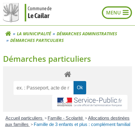
Aller
Commune de
au
Le Cailar
contenu
LA MUNICIPALITÉ
DÉMARCHES ADMINISTRATIVES
DÉMARCHES PARTICULIERS
Démarches particuliers
Accueil particuliers
>
Famille - Scolarité
>
Allocations destinées
aux familles
>
Famille de 3 enfants et plus : complément familial