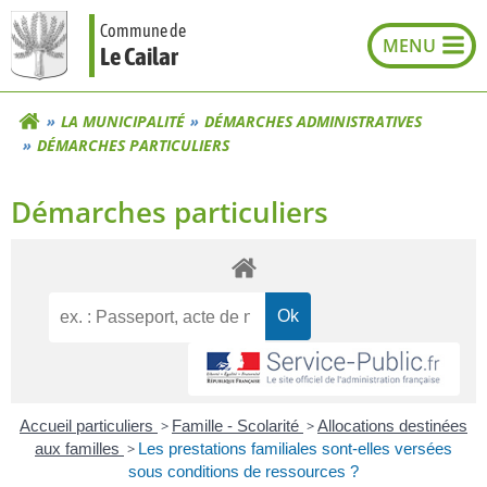
Aller
Commune de
au
Le Cailar
contenu
LA MUNICIPALITÉ
DÉMARCHES ADMINISTRATIVES
DÉMARCHES PARTICULIERS
Démarches particuliers
Accueil particuliers
>
Famille - Scolarité
>
Allocations destinées
aux familles
>
Les prestations familiales sont-elles versées
sous conditions de ressources ?