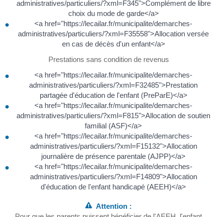
administratives/particuliers/?xml=F345">Complément de libre
choix du mode de garde</a>
<a href="https://lecailar.fr/municipalite/demarches-
administratives/particuliers/?xml=F35558">Allocation versée
en cas de décès d'un enfant</a>
Prestations sans condition de revenus
<a href="https://lecailar.fr/municipalite/demarches-
administratives/particuliers/?xml=F32485">Prestation
partagée d'éducation de l'enfant (PreParE)</a>
<a href="https://lecailar.fr/municipalite/demarches-
administratives/particuliers/?xml=F815">Allocation de soutien
familial (ASF)</a>
<a href="https://lecailar.fr/municipalite/demarches-
administratives/particuliers/?xml=F15132">Allocation
journalière de présence parentale (AJPP)</a>
<a href="https://lecailar.fr/municipalite/demarches-
administratives/particuliers/?xml=F14809">Allocation
d'éducation de l'enfant handicapé (AEEH)</a>
Attention :
Pour que les parents puissent bénéficier de l'AEEH, l'enfant