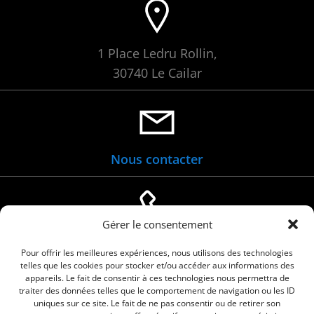
1 Place Ledru Rollin,
30740 Le Cailar
Nous contacter
Gérer le consentement
04 66 88 01 05
Pour offrir les meilleures expériences, nous utilisons des technologies
telles que les cookies pour stocker et/ou accéder aux informations des
appareils. Le fait de consentir à ces technologies nous permettra de
traiter des données telles que le comportement de navigation ou les ID
uniques sur ce site. Le fait de ne pas consentir ou de retirer son