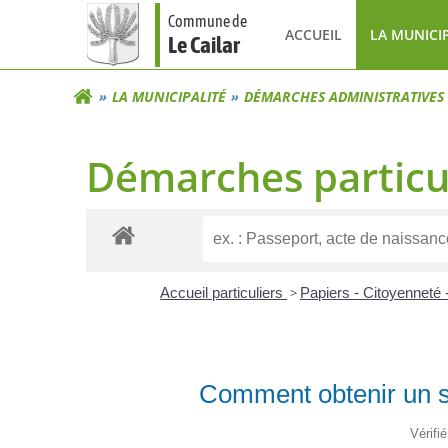
Aller
Commune de
au
ACCUEIL
LA MUNICI
Le Cailar
contenu
LA MUNICIPALITÉ
DÉMARCHES ADMINISTRATIVES
Démarches particu
Accueil particuliers
>
Papiers - Citoyenneté 
Comment obtenir un sec
Vérifi