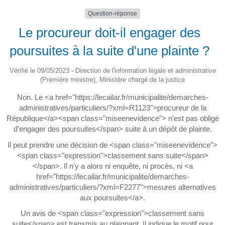
Question-réponse
Le procureur doit-il engager des
poursuites à la suite d'une plainte ?
Vérifié le 09/05/2023 - Direction de l'information légale et administrative
(Première ministre), Ministère chargé de la justice
Non. Le <a href="https://lecailar.fr/municipalite/demarches-
administratives/particuliers/?xml=R1123">procureur de la
République</a><span class="miseenevidence"> n'est pas obligé
d'engager des poursuites</span> suite à un dépôt de plainte.
Il peut prendre une décision de <span class="miseenevidence">
<span class="expression">classement sans suite</span>
</span>. Il n'y a alors ni enquête, ni procès, ni <a
href="https://lecailar.fr/municipalite/demarches-
administratives/particuliers/?xml=F2277">mesures alternatives
aux poursuites</a>.
Un avis de <span class="expression">classement sans
suite</span> est transmis au plaignant. Il indique le motif pour