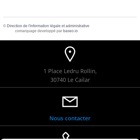
©
Direction de l'information légale et administrative
comarquage developpé par
baseo.io
1 Place Ledru Rollin,
30740 Le Cailar
Nous contacter