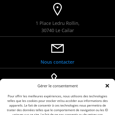
1 Place Ledru Rollin,
30740 Le Cailar
Nous contacter
Gérer le consentement
04 66 88 01 05
Pour offrir les meilleures expériences, nous utilisons des technologies
telles que les cookies pour stocker et/ou accéder aux informations des
appareils. Le fait de consentir à ces technologies nous permettra de
traiter des données telles que le comportement de navigation ou les ID
uniques sur ce site. Le fait de ne pas consentir ou de retirer son