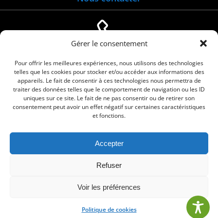
Gérer le consentement
04 66 88 01 05
Pour offrir les meilleures expériences, nous utilisons des technologies
telles que les cookies pour stocker et/ou accéder aux informations des
appareils. Le fait de consentir à ces technologies nous permettra de
traiter des données telles que le comportement de navigation ou les ID
uniques sur ce site. Le fait de ne pas consentir ou de retirer son
consentement peut avoir un effet négatif sur certaines caractéristiques
et fonctions.
Accepter
© 2026 Commune de Le Cailar. Service proposé
Refuser
par
Comm'un Site
Voir les préférences
Politique de cookies
•
Mentions légales
•
Politique de cookies