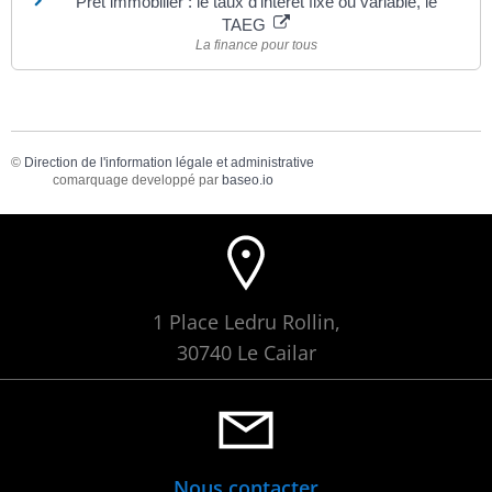
Prêt immobilier : le taux d'intérêt fixe ou variable, le
TAEG
La finance pour tous
©
Direction de l'information légale et administrative
comarquage developpé par
baseo.io
1 Place Ledru Rollin,
30740 Le Cailar
Nous contacter