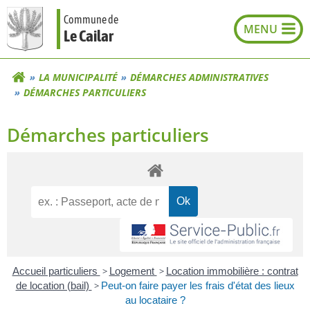
Aller
Commune de
au
Le Cailar
contenu
LA MUNICIPALITÉ
DÉMARCHES ADMINISTRATIVES
DÉMARCHES PARTICULIERS
Démarches particuliers
Accueil particuliers
>
Logement
>
Location immobilière : contrat
de location (bail)
>
Peut-on faire payer les frais d'état des lieux
au locataire ?