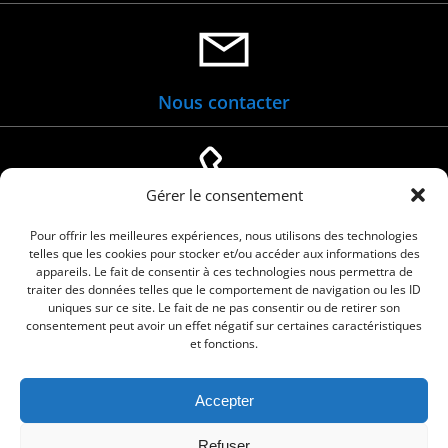
Nous contacter
Gérer le consentement
04 66 88 01 05
Pour offrir les meilleures expériences, nous utilisons des technologies
telles que les cookies pour stocker et/ou accéder aux informations des
appareils. Le fait de consentir à ces technologies nous permettra de
traiter des données telles que le comportement de navigation ou les ID
uniques sur ce site. Le fait de ne pas consentir ou de retirer son
consentement peut avoir un effet négatif sur certaines caractéristiques
et fonctions.
Accepter
© 2026 Commune de Le Cailar. Service proposé
Refuser