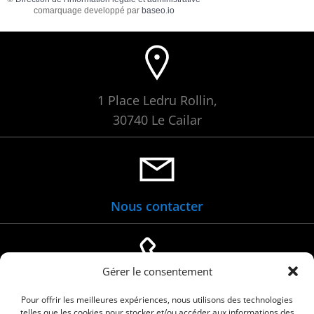
comarquage developpé par
baseo.io
1 Place Ledru Rollin,
30740 Le Cailar
Nous contacter
Gérer le consentement
04 66 88 01 05
Pour offrir les meilleures expériences, nous utilisons des technologies
telles que les cookies pour stocker et/ou accéder aux informations des