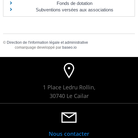
Fonds de dotation
Subventions versées aux associations
©
Direction de l'information légale et administrative
comarquage developpé par
baseo.io
1 Place Ledru Rollin,
30740 Le Cailar
Nous contacter