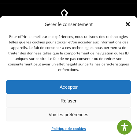
Gérer le consentement
04 66 88 01 05
Pour offrir les meilleures expériences, nous utilisons des technologies
telles que les cookies pour stocker et/ou accéder aux informations des
appareils. Le fait de consentir à ces technologies nous permettra de
traiter des données telles que le comportement de navigation ou les ID
uniques sur ce site. Le fait de ne pas consentir ou de retirer son
consentement peut avoir un effet négatif sur certaines caractéristiques
et fonctions.
Accepter
© 2026 Commune de Le Cailar. Service proposé
Refuser
par
Comm'un Site
Voir les préférences
Politique de cookies
•
Mentions légales
•
Politique de cookies