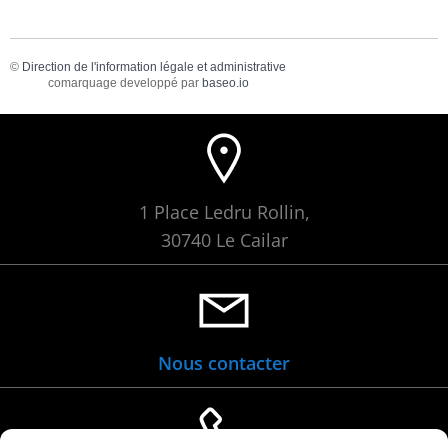
©
Direction de l'information légale et administrative
comarquage developpé par
baseo.io
1 Place Ledru Rollin,
30740 Le Cailar
Nous contacter