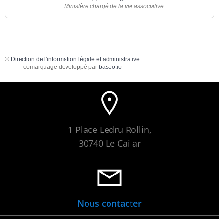
Ministère chargé de la vie associative
©
Direction de l'information légale et administrative
comarquage developpé par
baseo.io
1 Place Ledru Rollin,
30740 Le Cailar
Nous contacter