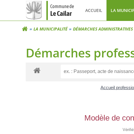
Aller
Commune de
au
ACCUEIL
LA MUNICI
Le Cailar
contenu
LA MUNICIPALITÉ
DÉMARCHES ADMINISTRATIVES
Démarches profess
Accueil professi
Modèle de cont
Vérifi