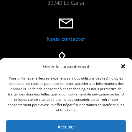
30740 Le Cailar
Nous contacter
Gérer le consentement
04 66 88 01 05
Pour offrir les meilleures expériences, nous utilisons des technologies
telles que les cookies pour stocker et/ou accéder aux informations des
appareils. Le fait de consentir à ces technologies nous permettra de
traiter des données telles que le comportement de navigation ou les ID
uniques sur ce site. Le fait de ne pas consentir ou de retirer son
consentement peut avoir un effet négatif sur certaines caractéristiques
et fonctions.
Accepter