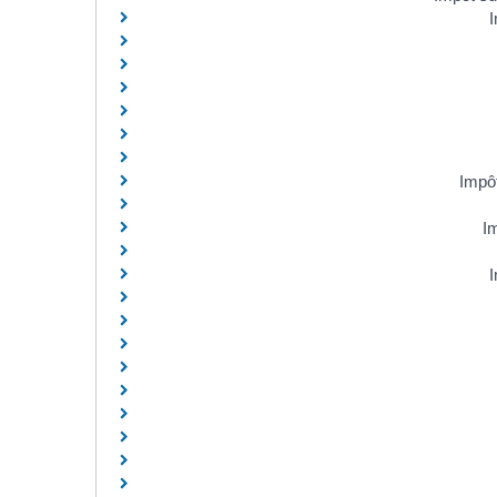
I
Impôt
Im
I