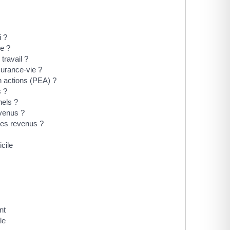
i ?
e ?
travail ?
surance-vie ?
n actions (PEA) ?
 ?
nels ?
evenus ?
ses revenus ?
cile
nt
le