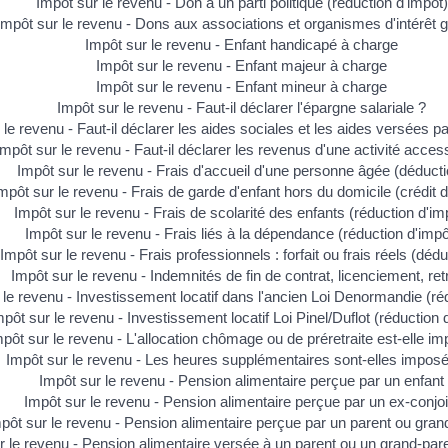
Impôt sur le revenu - Don à un parti politique (réduction d'impôt)
Impôt sur le revenu - Dons aux associations et organismes d'intérêt 
Impôt sur le revenu - Enfant handicapé à charge
Impôt sur le revenu - Enfant majeur à charge
Impôt sur le revenu - Enfant mineur à charge
Impôt sur le revenu - Faut-il déclarer l'épargne salariale ?
 le revenu - Faut-il déclarer les aides sociales et les aides versées p
Impôt sur le revenu - Faut-il déclarer les revenus d'une activité acces
Impôt sur le revenu - Frais d'accueil d'une personne âgée (déducti
mpôt sur le revenu - Frais de garde d'enfant hors du domicile (crédit d
Impôt sur le revenu - Frais de scolarité des enfants (réduction d'im
Impôt sur le revenu - Frais liés à la dépendance (réduction d'impô
Impôt sur le revenu - Frais professionnels : forfait ou frais réels (dédu
Impôt sur le revenu - Indemnités de fin de contrat, licenciement, retr
 le revenu - Investissement locatif dans l'ancien Loi Denormandie (ré
mpôt sur le revenu - Investissement locatif Loi Pinel/Duflot (réduction 
pôt sur le revenu - L'allocation chômage ou de préretraite est-elle i
Impôt sur le revenu - Les heures supplémentaires sont-elles impos
Impôt sur le revenu - Pension alimentaire perçue par un enfant
Impôt sur le revenu - Pension alimentaire perçue par un ex-conjoi
pôt sur le revenu - Pension alimentaire perçue par un parent ou gran
r le revenu - Pension alimentaire versée à un parent ou un grand-par