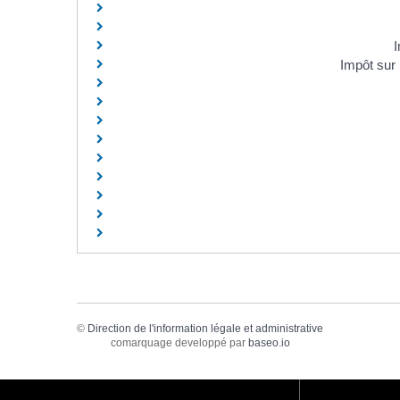
I
Impôt sur
©
Direction de l'information légale et administrative
comarquage developpé par
baseo.io