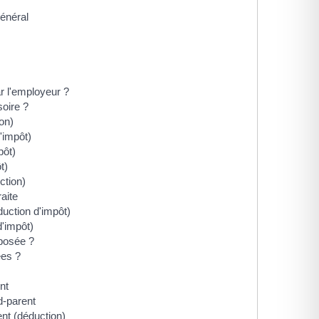
général
ar l'employeur ?
soire ?
on)
'impôt)
pôt)
t)
ction)
aite
duction d'impôt)
d'impôt)
mposée ?
ées ?
nt
d-parent
ent (déduction)