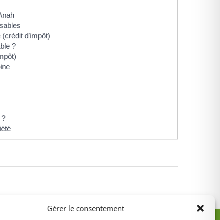
 Anah
osables
(crédit d'impôt)
ble ?
impôt)
ine
s ?
iété
Gérer le consentement