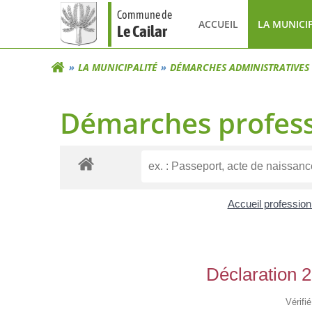
Aller
Commune de
au
ACCUEIL
LA MUNICI
Le Cailar
contenu
LA MUNICIPALITÉ
DÉMARCHES ADMINISTRATIVES
Démarches profess
Accueil professio
Déclaration 2
Vérifi