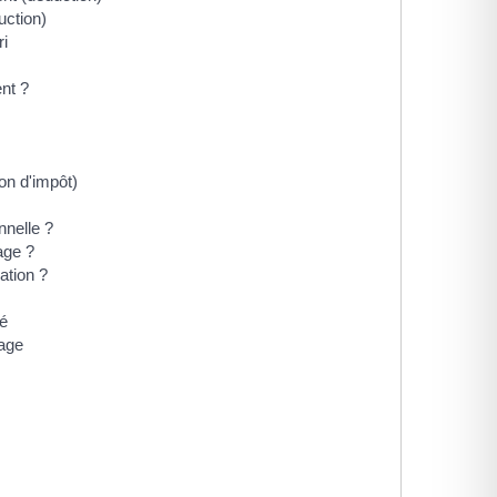
uction)
i
nt ?
on d'impôt)
nnelle ?
age ?
ation ?
sé
nage