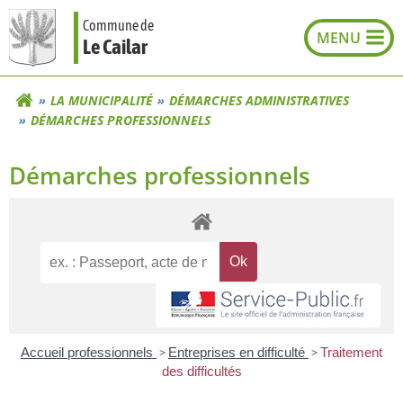
Aller
Commune de
au
Le Cailar
contenu
LA MUNICIPALITÉ
DÉMARCHES ADMINISTRATIVES
DÉMARCHES PROFESSIONNELS
Démarches professionnels
Accueil professionnels
>
Entreprises en difficulté
>
Traitement
des difficultés