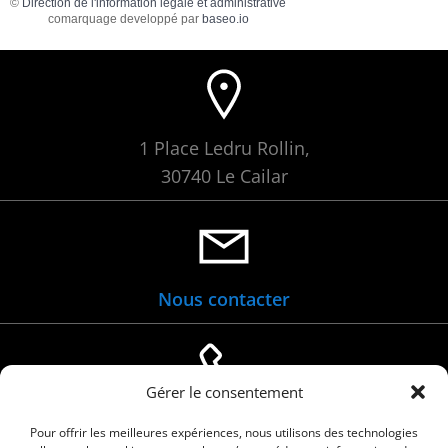
©
Direction de l'information légale et administrative
comarquage developpé par
baseo.io
1 Place Ledru Rollin,
30740 Le Cailar
Nous contacter
Gérer le consentement
04 66 88 01 05
Pour offrir les meilleures expériences, nous utilisons des technologies