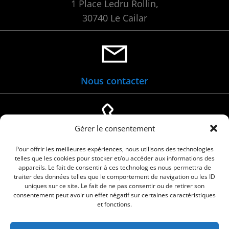
1 Place Ledru Rollin,
30740 Le Cailar
Nous contacter
Gérer le consentement
04 66 88 01 05
Pour offrir les meilleures expériences, nous utilisons des technologies
telles que les cookies pour stocker et/ou accéder aux informations des
appareils. Le fait de consentir à ces technologies nous permettra de
traiter des données telles que le comportement de navigation ou les ID
uniques sur ce site. Le fait de ne pas consentir ou de retirer son
consentement peut avoir un effet négatif sur certaines caractéristiques
et fonctions.