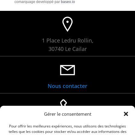
comarquage developpé par
baseo.io
1 Place Ledru Rollin,
30740 Le Cailar
Nous contacter
Gérer le consentement
04 66 88 01 05
Pour offrir les meilleures expériences, nous utilisons des technologies
telles que les cookies pour stocker et/ou accéder aux informations des