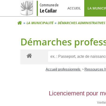
Aller
Commune de
au
ACCUEIL
LA MUNICI
Le Cailar
contenu
LA MUNICIPALITÉ
DÉMARCHES ADMINISTRATIVES
Démarches profess
Accueil professionnels
>
Ressources 
Licenciement pour mot
Vérifi