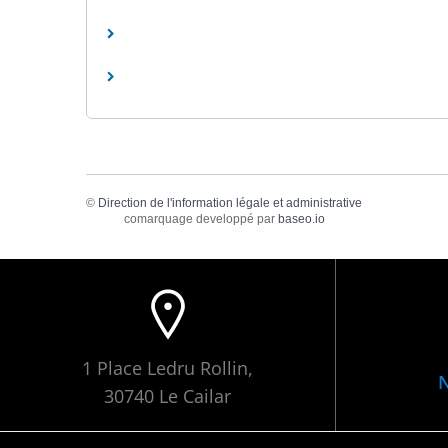
©
Direction de l'information légale et administrative
comarquage developpé par
baseo.io
1 Place Ledru Rollin,
N
30740 Le Cailar