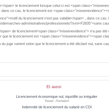
span> le licenciement lorsque celui-ci est <span class="miseenevid
 : dans ce cas, le licenciement est <span class="miseenevidence"
nce">motif du licenciement n'est pas valable</span> , dans ce cas
palite/demarches-administratives/professionnels/?xml=F2835">sans cau
span> de licenciement<span class="miseenevidence"> n'a pas été re
ider que le licenciement est <span class="miseenevidence"><span cla
u juge varient selon que le licenciement a été déclaré nul, sans cause
Et aussi
Licenciement économique nul, injustifié ou irrégulier
Travail - Formation
Indemnité de licenciement du salarié en CDI