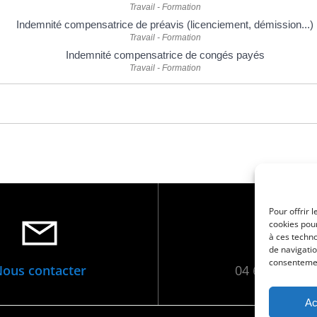
Travail - Formation
Indemnité compensatrice de préavis (licenciement, démission...)
Travail - Formation
Indemnité compensatrice de congés payés
Travail - Formation
Pour offrir 
cookies pour
à ces techn
de navigatio
consentement
ous contacter
04 66 88 01 0
Ac