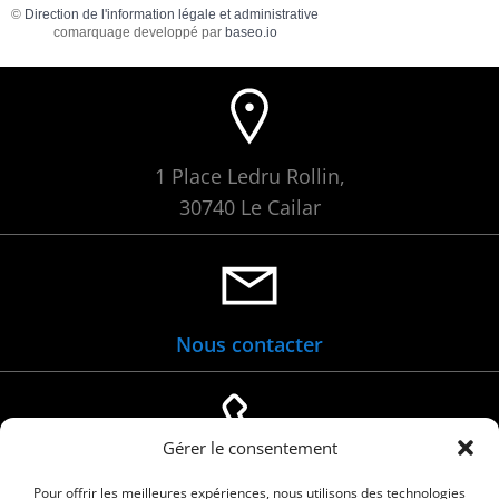
©
Direction de l'information légale et administrative
comarquage developpé par
baseo.io
1 Place Ledru Rollin,
30740 Le Cailar
Nous contacter
Gérer le consentement
04 66 88 01 05
Pour offrir les meilleures expériences, nous utilisons des technologies