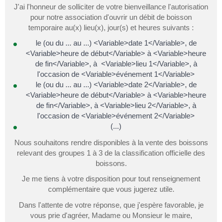
J'ai l'honneur de solliciter de votre bienveillance l'autorisation
pour notre association d'ouvrir un débit de boisson
temporaire au(x) lieu(x), jour(s) et heures suivants :
le (ou du ... au ...) <Variable>date 1</Variable>, de
<Variable>heure de début</Variable> à <Variable>heure
de fin</Variable>, à <Variable>lieu 1</Variable>, à
l'occasion de <Variable>événement 1</Variable>
le (ou du ... au ...) <Variable>date 2</Variable>, de
<Variable>heure de début</Variable> à <Variable>heure
de fin</Variable>, à <Variable>lieu 2</Variable>, à
l'occasion de <Variable>événement 2</Variable>
(...)
Nous souhaitons rendre disponibles à la vente des boissons
relevant des groupes 1 à 3 de la classification officielle des
boissons.
Je me tiens à votre disposition pour tout renseignement
complémentaire que vous jugerez utile.
Dans l'attente de votre réponse, que j'espère favorable, je
vous prie d'agréer, Madame ou Monsieur le maire,