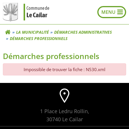
Aller
Commune de
au
Le Cailar
contenu
LA MUNICIPALITÉ
DÉMARCHES ADMINISTRATIVES
DÉMARCHES PROFESSIONNELS
Démarches professionnels
Impossible de trouver la fiche : N530.xml
1 Place Ledru Rollin,
30740 Le Cailar