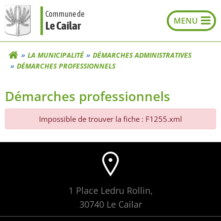
Aller
Commune de
au
Le Cailar
contenu
LA MUNICIPALITÉ
DÉMARCHES ADMINISTRATIVES
DÉMARCHES PROFESSIONNELS
Démarches professionnels
Impossible de trouver la fiche : F1255.xml
1 Place Ledru Rollin,
30740 Le Cailar