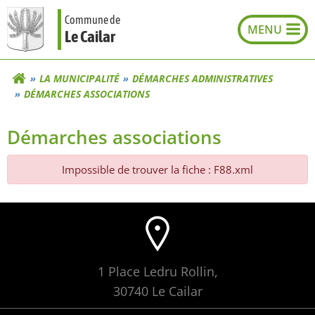
Aller
Commune de
au
Le Cailar
contenu
LA MUNICIPALITÉ
DÉMARCHES ADMINISTRATIVES
DÉMARCHES ASSOCIATIONS
Démarches associations
Impossible de trouver la fiche : F88.xml
1 Place Ledru Rollin,
30740 Le Cailar