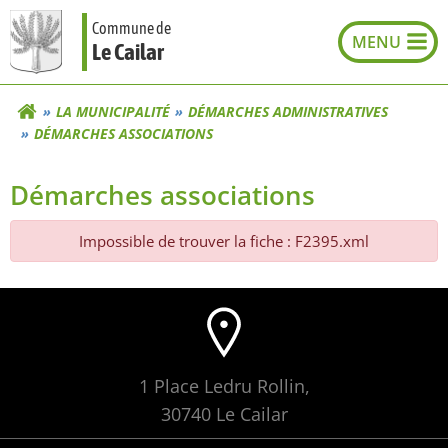
Aller
Commune de
au
Le Cailar
contenu
LA MUNICIPALITÉ
DÉMARCHES ADMINISTRATIVES
DÉMARCHES ASSOCIATIONS
Démarches associations
Impossible de trouver la fiche : F2395.xml
1 Place Ledru Rollin,
30740 Le Cailar