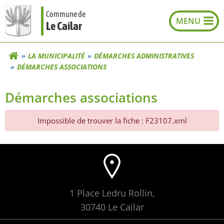
Aller
Commune de
au
Le Cailar
contenu
LA MUNICIPALITÉ
DÉMARCHES ADMINISTRATIVES
DÉMARCHES ASSOCIATIONS
Démarches associations
Impossible de trouver la fiche : F23107.xml
1 Place Ledru Rollin,
30740 Le Cailar