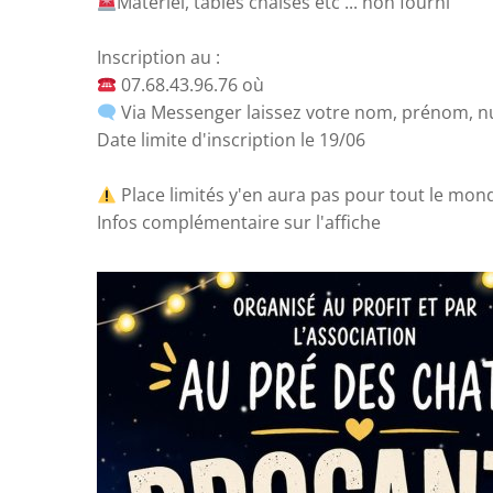
Matériel, tables chaises etc ... non fourni
Inscription au :
07.68.43.96.76 où
Via Messenger laissez votre nom, prénom, 
Date limite d'inscription le 19/06
Place limités y'en aura pas pour tout le mo
Infos complémentaire sur l'affiche