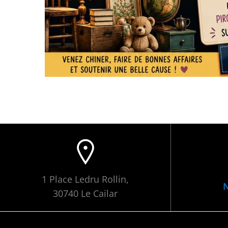
1 Place Ledru Rollin,
N
30740 Le Cailar