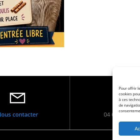
Pour offrir 
cookies pour
à ces techn
de navigatio
consentement
ous contacter
04 66 88 01 0
Ac